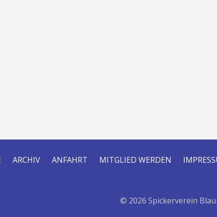
E
ARCHIV
ANFAHRT
MITGLIED WERDEN
IMPRES
© 2026 Spickerverein Blau