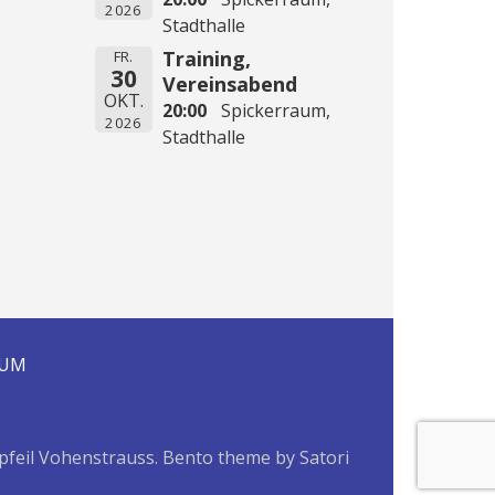
2026
Stadthalle
Training,
FR.
30
Vereinsabend
OKT.
20:00
Spickerraum,
2026
Stadthalle
SUM
pfeil Vohenstrauss. Bento theme by Satori