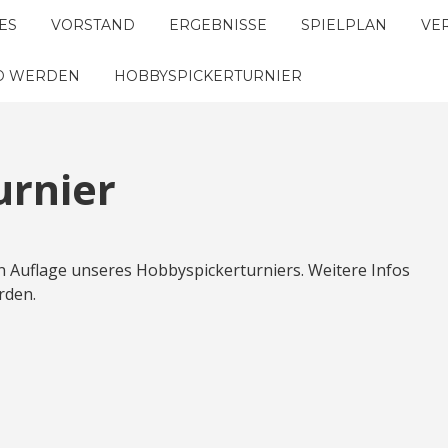
ES
VORSTAND
ERGEBNISSE
SPIELPLAN
VE
ED WERDEN
HOBBYSPICKERTURNIER
urnier
en Auflage unseres Hobbyspickerturniers. Weitere Infos
rden.