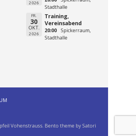
2026
Stadthalle
Training,
FR.
30
Vereinsabend
OKT.
20:00
Spickerraum,
2026
Stadthalle
SUM
pfeil Vohenstrauss. Bento theme by Satori