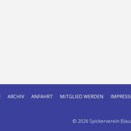
E
ARCHIV
ANFAHRT
MITGLIED WERDEN
IMPRES
© 2026 Spickerverein Blau