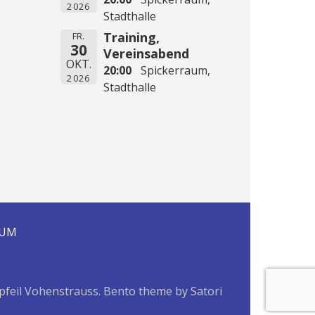
2026
Stadthalle
Training,
FR.
30
Vereinsabend
OKT.
20:00
Spickerraum,
2026
Stadthalle
SUM
pfeil Vohenstrauss. Bento theme by Satori