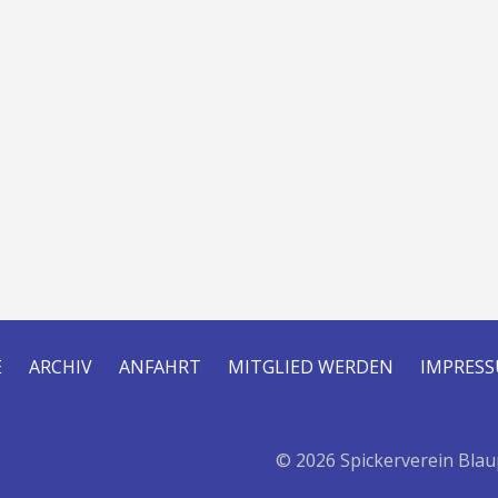
E
ARCHIV
ANFAHRT
MITGLIED WERDEN
IMPRES
© 2026 Spickerverein Blau