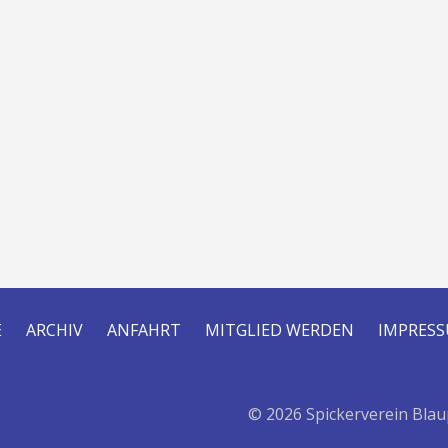
E
ARCHIV
ANFAHRT
MITGLIED WERDEN
IMPRES
© 2026 Spickerverein Blau