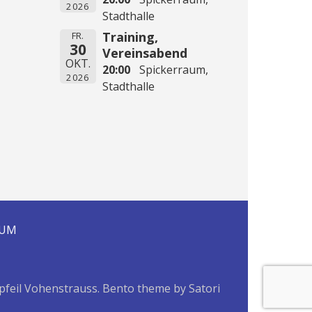
2026
Stadthalle
Training,
FR.
30
Vereinsabend
OKT.
20:00
Spickerraum,
2026
Stadthalle
SUM
pfeil Vohenstrauss. Bento theme by Satori