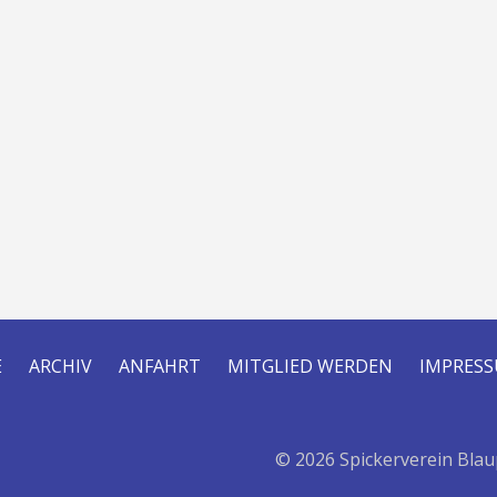
E
ARCHIV
ANFAHRT
MITGLIED WERDEN
IMPRES
© 2026 Spickerverein Blau