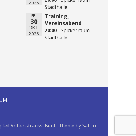
2026
Stadthalle
Training,
FR.
30
Vereinsabend
OKT.
20:00
Spickerraum,
2026
Stadthalle
SUM
pfeil Vohenstrauss. Bento theme by Satori